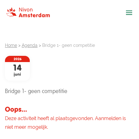
Ope
Home
>
Agenda
>
Bridge 1- geen competitie
2026
14
juni
Bridge 1- geen competitie
Oops...
Deze activiteit heeft al plaatsgevonden. Aanmelden is
niet meer mogelijk.