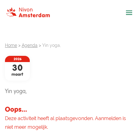
Ope
Home
>
Agenda
>
Yin yoga,
2026
30
maart
Yin yoga,
Oops...
Deze activiteit heeft al plaatsgevonden. Aanmelden is
niet meer mogelijk.