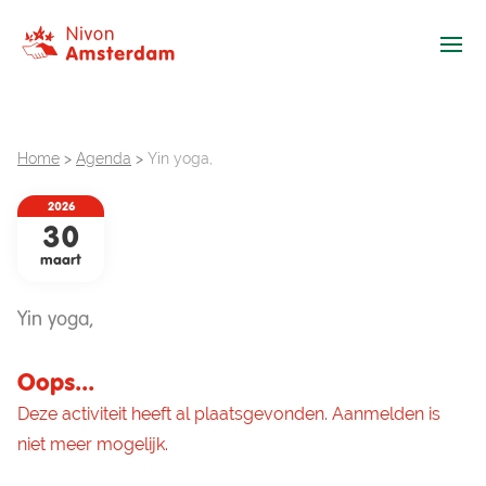
Ope
Home
>
Agenda
>
Yin yoga,
2026
30
maart
Yin yoga,
Oops...
Deze activiteit heeft al plaatsgevonden. Aanmelden is
niet meer mogelijk.