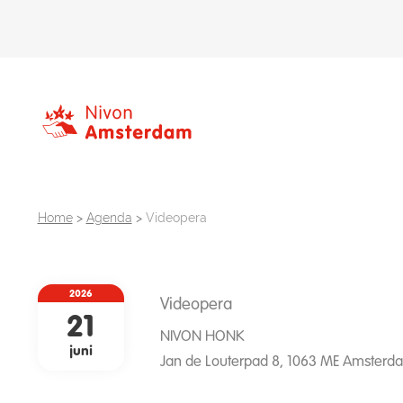
Home
>
Agenda
>
Videopera
2026
Videopera
21
NIVON HONK
juni
Jan de Louterpad 8, 1063 ME Amsterd