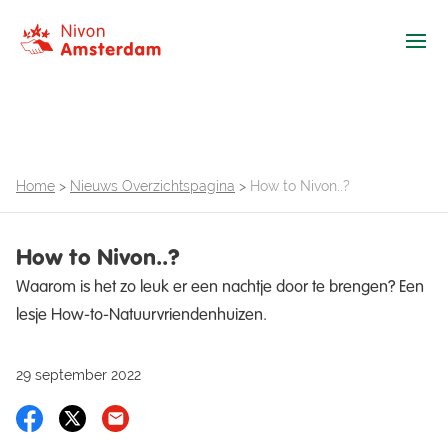
Ope
Home
>
Nieuws Overzichtspagina
>
How to Nivon..?
How to Nivon..?
Waarom is het zo leuk er een nachtje door te brengen? Een
lesje How-to-Natuurvriendenhuizen.
29 september 2022